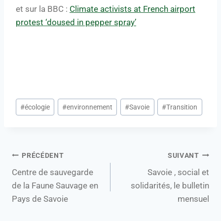
et sur la BBC :
Climate activists at French airport
protest ‘doused in pepper spray’
#
écologie
#
environnement
#
Savoie
#
Transition
PRÉCÉDENT
SUIVANT
Centre de sauvegarde
Savoie , social et
de la Faune Sauvage en
solidarités, le bulletin
Pays de Savoie
mensuel