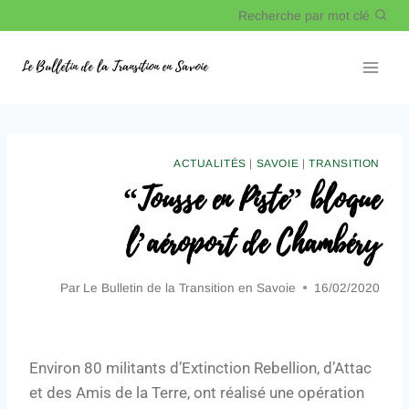
Recherche par mot clé
Le Bulletin de la Transition en Savoie
ACTUALITÉS
|
SAVOIE
|
TRANSITION
“Tousse en Piste” bloque
l’aéroport de Chambéry
Par
Le Bulletin de la Transition en Savoie
16/02/2020
Environ 80 militants d’Extinction Rebellion, d’Attac
et des Amis de la Terre, ont réalisé une opération