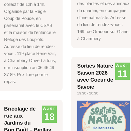
des plantes et des animaux
collectif de 12h à 14h.
du quartier, en compagnie
Organisé par la Régie
d’une naturaliste. Adresse
Coup de Pouce, en
du lieu de rendez-vous :
partenariat avec le CSAB
169 rue Oradour sur Glane,
et la maison de l’enfance le
à Chambéry
Refuge des Loupiots.
Adresse du lieu de rendez-
vous : 119 place René Vair,
à Chambéry Ouvert à tous,
Sorties Nature
Août
sur inscription au 06 46 49
11
Saison 2026
37 89. Prix libre pour le
avec Coeur de
repas.
Savoie
19:30 - 20:30
Bricolage de
Août
18
rue aux
Jardins du
Bon Goût – Biollay