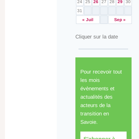
24
25
26
27
28
29
30
31
« Juil
Sep »
Cliquer sur la date
Pour recevoir tout
les mois
évènements et
actualités des
acteurs de la
transition en
Savoie.
S'abonner à