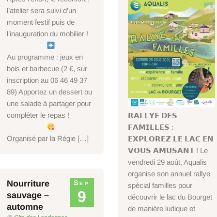
l’atelier sera suivi d’un
moment festif puis de
l’inauguration du mobilier !
Au programme : jeux en
bois et barbecue (2 €, sur
inscription au 06 46 49 37
89) Apportez un dessert ou
une salade à partager pour
compléter le repas !
𝗥𝗔𝗟𝗟𝗬𝗘 𝗗𝗘𝗦
𝗙𝗔𝗠𝗜𝗟𝗟𝗘𝗦 :
Organisé par la Régie […]
𝗘𝗫𝗣𝗟𝗢𝗥𝗘𝗭 𝗟𝗘 𝗟𝗔𝗖 𝗘𝗡
𝗩𝗢𝗨𝗦 𝗔𝗠𝗨𝗦𝗔𝗡𝗧 ! Le
vendredi 29 août, Aqualis
organise son annuel rallye
Nourriture
Sep
spécial familles pour
9
sauvage –
découvrir le lac du Bourget
automne
de manière ludique et