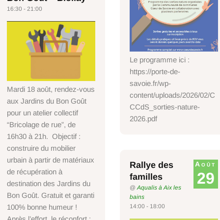
16:30 - 21:00
Le programme ici :
https://porte-de-
savoie.fr/wp-
Mardi 18 août, rendez-vous
content/uploads/2026/02/C
aux Jardins du Bon Goût
CCdS_sorties-nature-
pour un atelier collectif
2026.pdf
“Bricolage de rue”, de
16h30 à 21h. Objectif :
construire du mobilier
urbain à partir de matériaux
Rallye des
Août
de récupération à
29
familles
destination des Jardins du
@
Aqualis à Aix les
Bon Goût. Gratuit et garanti
bains
14:00 - 18:00
100% bonne humeur !
Après l’effort, le réconfort :