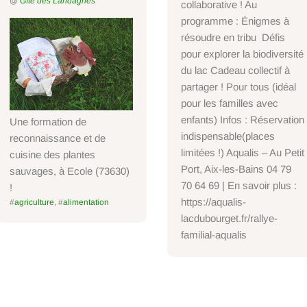
@
Gîte des Landagnes
collaborative ! Au
programme : Énigmes à
résoudre en tribu Défis
pour explorer la biodiversité
du lac Cadeau collectif à
partager ! Pour tous (idéal
pour les familles avec
enfants) Infos : Réservation
Une formation de
indispensable(places
reconnaissance et de
limitées !) Aqualis – Au Petit
cuisine des plantes
Port, Aix-les-Bains 04 79
sauvages, à Ecole (73630)
70 64 69 | En savoir plus :
!
https://aqualis-
#
agriculture
, #
alimentation
lacdubourget.fr/rallye-
familial-aqualis