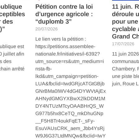
publique
Pétition contre la loi
11 juin. 
eptibles
d’urgence agricole :
déroule u
r des
“duplomb 3”
pour une 
)”
cyclable 
20/07/2026
Grand C
Le lien vers la pétition :
17/07/2026
ublique est
https://petitions.assemblee-
juillet afin
nationale.fr/initiatives/i-6392?
11 juin 2026
is des
utm_source=rs&utm_medium=i
communauta
chain arrêté
nsta-fb-
Chambery. R
lkd&utm_campaign=petition-
une piste bl
LUA&fbclid=IwdGRjcATGtGBjb
juin, Roue 
GNrBMa0IWV4dG4DYWVtAjEx
Lire
AHNydGMGYXBwX2lkDDM1M
DY4NTUzMTcyOAABHrQS_W
G977b5hx8CeTQ_mkDhuGNp
__F5H8Tr4oukFqET-_sFy-
EsuVAUsCRK_aem_Jbb4YsRj
W9J6G37LtdMNQw&fbclid=IwY