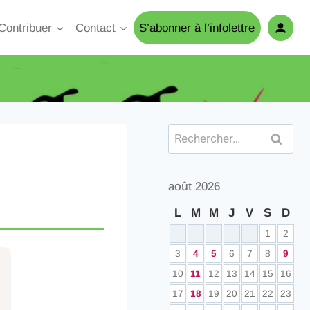
Contribuer
Contact
S’abonner à l’infolettre
août 2026
L
M
M
J
V
S
D
1
2
3
4
5
6
7
8
9
10
11
12
13
14
15
16
17
18
19
20
21
22
23