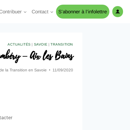
Contribuer
Contact
S’abonner à l’infolettre
ACTUALITÉS
|
SAVOIE
|
TRANSITION
ambéry – Aix les Bains
 de la Transition en Savoie
11/09/2020
ntacter