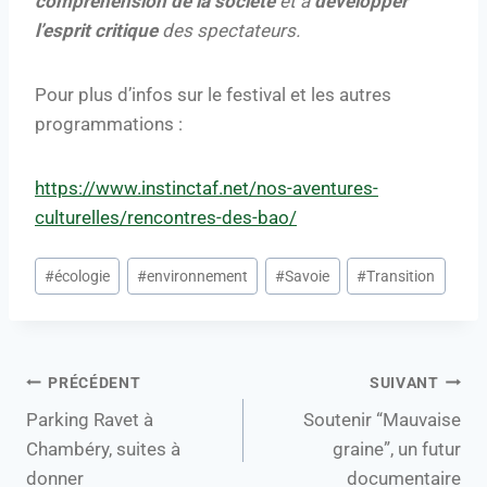
compréhension de la société
et à
développer
l’esprit critique
des spectateurs.
Pour plus d’infos sur le festival et les autres
programmations :
https://www.instinctaf.net/nos-aventures-
culturelles/rencontres-des-bao/
#
écologie
#
environnement
#
Savoie
#
Transition
PRÉCÉDENT
SUIVANT
Parking Ravet à
Soutenir “Mauvaise
Chambéry, suites à
graine”, un futur
donner
documentaire