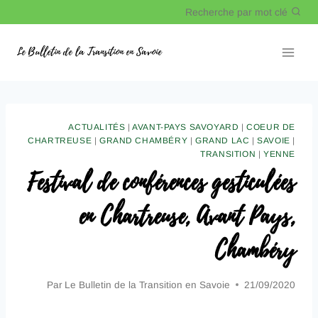
Recherche par mot clé
Le Bulletin de la Transition en Savoie
ACTUALITÉS
|
AVANT-PAYS SAVOYARD
|
COEUR DE
CHARTREUSE
|
GRAND CHAMBÉRY
|
GRAND LAC
|
SAVOIE
|
TRANSITION
|
YENNE
Festival de conférences gesticulées
en Chartreuse, Avant Pays,
Chambéry
Par
Le Bulletin de la Transition en Savoie
21/09/2020