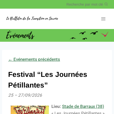
Recherche par mot clé
Le Bulletin de la Transition en Savoie
Événements
←
Evénements précédents
Festival “Les Journées
Pétillantes”
25
–
27/09/2026
Lieu:
Stade de Barraux (38)
« Les Journées Pétillantes »,