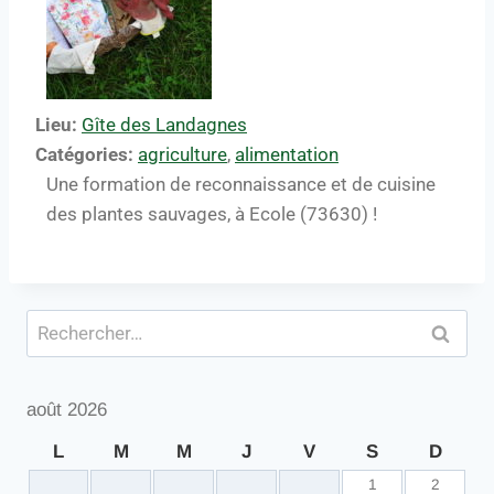
Lieu:
Gîte des Landagnes
Catégories:
agriculture
,
alimentation
Une formation de reconnaissance et de cuisine
des plantes sauvages, à Ecole (73630) !
août 2026
L
M
M
J
V
S
D
1
2