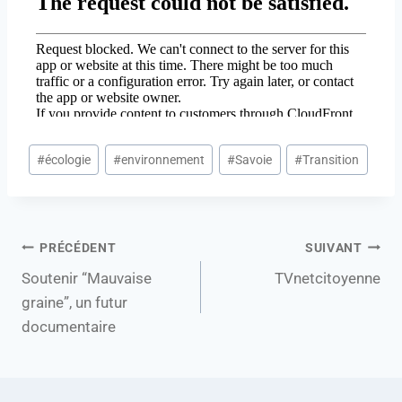
#
écologie
#
environnement
#
Savoie
#
Transition
PRÉCÉDENT
SUIVANT
Soutenir “Mauvaise
TVnetcitoyenne
graine”, un futur
documentaire