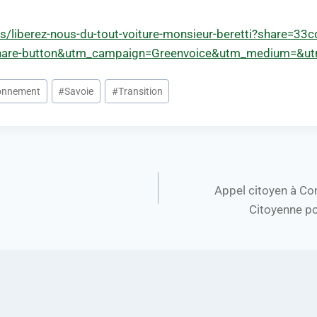
ions/liberez-nous-du-tout-voiture-monsieur-beretti?share=
hare-button&utm_campaign=Greenvoice&utm_medium=&ut
ronnement
#
Savoie
#
Transition
Appel citoyen à Co
Citoyenne po