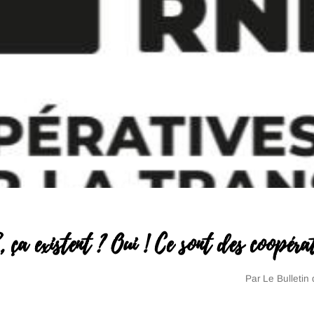
 existent ? Oui ! Ce sont des coopérati
Par
Le Bulletin