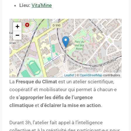
Lieu:
Vita'Mine
+
−
Leaflet
| ©
OpenStreetMap
contributors
La
Fresque du Climat
est un atelier scientifique,
coopératif et mobilisateur qui permet à chacun·e
de
s’approprier les défis de l’urgence
climatique
et
d’éclairer la mise en action
.
Durant 3h, l’atelier fait appel à l’intelligence
collective et à la créativité des participant·e·s pour