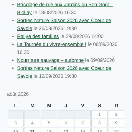
Bricolage de rue aux Jardins du Bon Goût –
Biollay
le 18/08/2026 16:30
Sorties Nature Saison 2026 avec Coeur de
Savoie
le 26/08/2026 19:30
Rallye des familles
le 29/08/2026 14:00
La Tournée du vivre-ensemble !
le 08/09/2026
16:30
Nourriture sauvage – automne
le 09/09/2026
Sorties Nature Saison 2026 avec Coeur de
Savoie
le 12/09/2026 19:30
août 2026
L
M
M
J
V
S
D
1
2
3
4
5
6
7
8
9
10
11
12
13
14
15
16