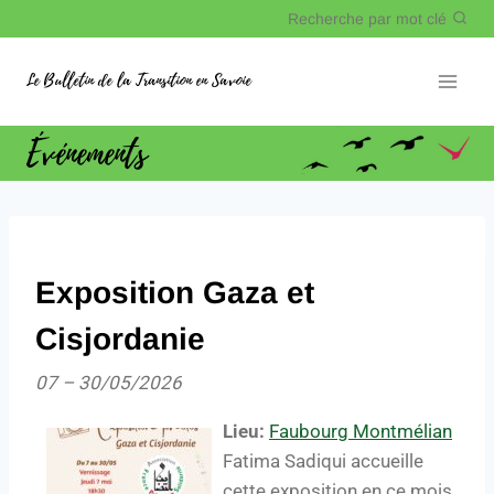
Recherche par mot clé
Le Bulletin de la Transition en Savoie
Événements
Exposition Gaza et
Cisjordanie
07
–
30/05/2026
Lieu:
Faubourg Montmélian
Fatima Sadiqui accueille
cette exposition en ce mois